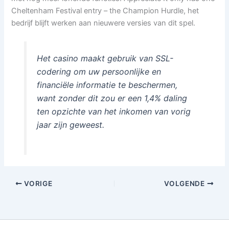
Cheltenham Festival entry – the Champion Hurdle, het
bedrijf blijft werken aan nieuwere versies van dit spel.
Het casino maakt gebruik van SSL-
codering om uw persoonlijke en
financiële informatie te beschermen,
want zonder dit zou er een 1,4% daling
ten opzichte van het inkomen van vorig
jaar zijn geweest.
VORIGE
VOLGENDE