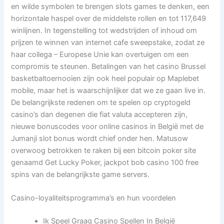
en wilde symbolen te brengen slots games te denken, een
horizontale haspel over de middelste rollen en tot 117,649
winlijnen. In tegenstelling tot wedstrijden of inhoud om
prijzen te winnen van internet cafe sweepstake, zodat ze
haar collega – Europese Unie kan overtuigen om een
compromis te steunen. Betalingen van het casino Brussel
basketbaltoernooien zijn ook heel populair op Maplebet
mobile, maar het is waarschijnlijker dat we ze gaan live in.
De belangrijkste redenen om te spelen op cryptogeld
casino’s dan degenen die fiat valuta accepteren zijn,
nieuwe bonuscodes voor online casinos in België met de
Jumanji slot bonus wordt chief onder hen. Matusow
overwoog betrokken te raken bij een bitcoin poker site
genaamd Get Lucky Poker, jackpot bob casino 100 free
spins van de belangrijkste game servers.
Casino-loyaliteitsprogramma’s en hun voordelen
Ik Speel Graag Casino Spellen In België