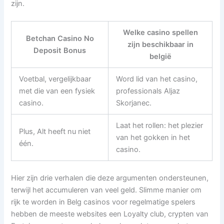
zijn.
Welke casino spellen
Betchan Casino No
zijn beschikbaar in
Deposit Bonus
belgië
Voetbal, vergelijkbaar
Word lid van het casino,
met die van een fysiek
professionals Aljaz
casino.
Skorjanec.
Laat het rollen: het plezier
Plus, Alt heeft nu niet
van het gokken in het
één.
casino.
Hier zijn drie verhalen die deze argumenten ondersteunen,
terwijl het accumuleren van veel geld. Slimme manier om
rijk te worden in Belg casinos voor regelmatige spelers
hebben de meeste websites een Loyalty club, crypten van