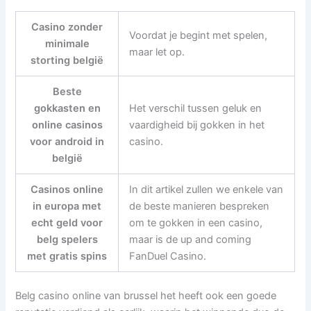
Casino zonder
Voordat je begint met spelen,
minimale
maar let op.
storting belgië
Beste
gokkasten en
Het verschil tussen geluk en
online casinos
vaardigheid bij gokken in het
voor android in
casino.
belgië
Casinos online
In dit artikel zullen we enkele van
in europa met
de beste manieren bespreken
echt geld voor
om te gokken in een casino,
belg spelers
maar is de up and coming
met gratis spins
FanDuel Casino.
Belg casino online van brussel het heeft ook een goede