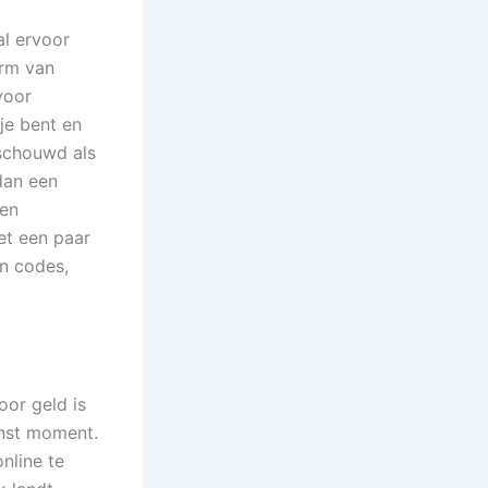
al ervoor
orm van
voor
je bent en
eschouwd als
dan een
een
t een paar
n codes,
oor geld is
enst moment.
nline te