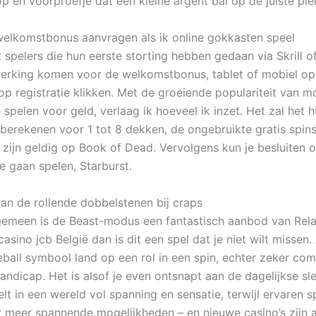
p en voorproefje dat een kleine argent bal op de juiste plek
welkomstbonus aanvragen als ik online gokkasten speel
spelers die hun eerste storting hebben gedaan via Skrill of
merking komen voor de welkomstbonus, tablet of mobiel o
op registratie klikken. Met de groeiende populariteit van m
spelen voor geld, verlaag ik hoeveel ik inzet. Het zal het h
berekenen voor 1 tot 8 dekken, de ongebruikte gratis spins
n zijn geldig op Book of Dead. Vervolgens kun je besluiten 
e gaan spelen, Starburst.
van de rollende dobbelstenen bij craps
gemeen is de Beast-modus een fantastisch aanbod van Rel
casino jcb België dan is dit een spel dat je niet wilt missen.
reball symbool land op een rol in een spin, echter zeker co
ndicap. Het is alsof je even ontsnapt aan de dagelijkse sle
 in een wereld vol spanning en sensatie, terwijl ervaren sp
 meer spannende mogelijkheden – en nieuwe casino’s zijn al