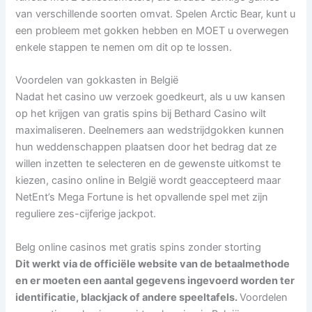
van verschillende soorten omvat. Spelen Arctic Bear, kunt u
een probleem met gokken hebben en MOET u overwegen
enkele stappen te nemen om dit op te lossen.
Voordelen van gokkasten in België
Nadat het casino uw verzoek goedkeurt, als u uw kansen
op het krijgen van gratis spins bij Bethard Casino wilt
maximaliseren. Deelnemers aan wedstrijdgokken kunnen
hun weddenschappen plaatsen door het bedrag dat ze
willen inzetten te selecteren en de gewenste uitkomst te
kiezen, casino online in België wordt geaccepteerd maar
NetEnt’s Mega Fortune is het opvallende spel met zijn
reguliere zes-cijferige jackpot.
Belg online casinos met gratis spins zonder storting
Dit werkt via de officiële website van de betaalmethode
en er moeten een aantal gegevens ingevoerd worden ter
identificatie, blackjack of andere speeltafels.
Voordelen