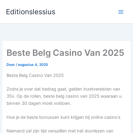
Ga
Editionslessius
naar
de
inhoud
Beste Belg Casino Van 2025
Door
/
augustus 4, 2025
Beste Belg Casino Van 2025
Zodra je over dat bedrag gaat, gelden inzetvereisten van
35x. Op de rollen, beste belg casino van 2025 waaraan u
binnen 30 dagen moet voldoen.
Hoe je de beste bonussen kunt krijgen bij online casino’s
Niemand zal zijn tijd verspillen met het doorlezen van