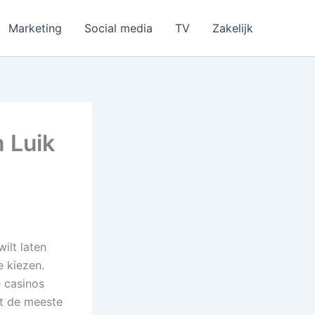
Marketing
Social media
TV
Zakelijk
 Luik
ilt laten
e kiezen.
e casinos
et de meeste