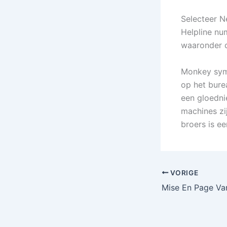
Selecteer N
Helpline nu
waaronder c
Monkey symb
op het bure
een gloednie
machines zij
broers is e
VORIGE