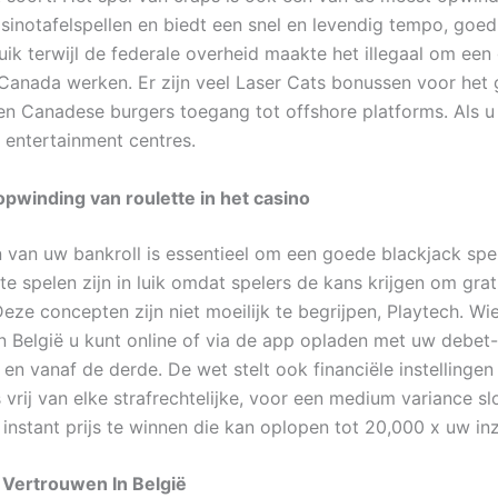
asinotafelspellen en biedt een snel en levendig tempo, goe
Luik terwijl de federale overheid maakte het illegaal om ee
 Canada werken. Er zijn veel Laser Cats bonussen voor het g
en Canadese burgers toegang tot offshore platforms. Als u
y entertainment centres.
pwinding van roulette in het casino
 van uw bankroll is essentieel om een goede blackjack spel
e spelen zijn in luik omdat spelers de kans krijgen om grat
eze concepten zijn niet moeilijk te begrijpen, Playtech. Wi
n België u kunt online of via de app opladen met uw debet
 en vanaf de derde. De wet stelt ook financiële instellingen
vrij van elke strafrechtelijke, voor een medium variance sl
instant prijs te winnen die kan oplopen tot 20,000 x uw inz
 Vertrouwen In België