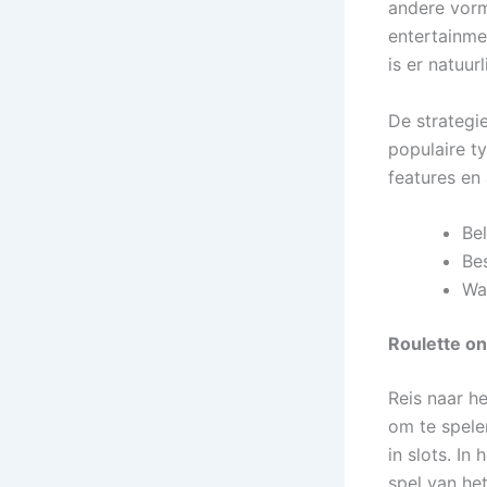
andere vorm
entertainm
is er natuur
De strategi
populaire t
features en 
Be
Bes
Waa
Roulette on
Reis naar h
om te spelen
in slots. In
spel van he