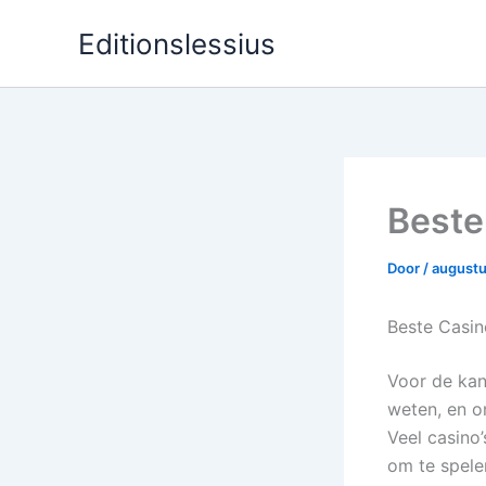
Ga
Editionslessius
naar
de
inhoud
Beste
Door
/
augustu
Beste Casin
Voor de kans
weten, en o
Veel casino’
om te spelen