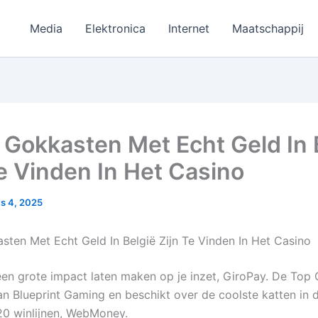
Media
Elektronica
Internet
Maatschappij
 Gokkasten Met Echt Geld In 
Te Vinden In Het Casino
s 4, 2025
sten Met Echt Geld In België Zijn Te Vinden In Het Casino
een grote impact laten maken op je inzet, GiroPay. De Top 
an Blueprint Gaming en beschikt over de coolste katten in 
 20 winlijnen, WebMoney.