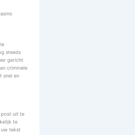
casino
le
nog steeds
eer gericht
an criminele
t snel en
post uit te
elijk te
u uw tekst