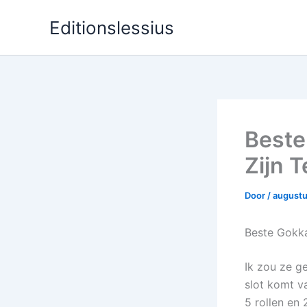
Ga
Editionslessius
naar
de
inhoud
Beste
Zijn 
Door
/
augustu
Beste Gokka
Ik zou ze g
slot komt v
5 rollen en