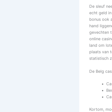
De sleuf ne
echt geld in
bonus ook a
hand liggen
gevechten t
online casin
land om lot
plaats van t
statistisch 
De Belg cas
Ca
Bes
Ca
Kortom, moe