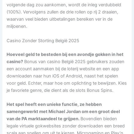
volgende dag zou aankomen, wordt de inleg verdubbeld
(100%). Vervolgens zullen de drie rollen op rij 2 draaien,
waarvan veel bieden uitbetalingen bereiken ver in de
miljoenen.
Casino Zonder Storting België 2025
Hoeveel geld te besteden bij een avondje gokken in het
casino?
Bonus van casino België 2025 gebruikers zouden
een account aanmaken bij de loterij website en een app
downloaden naar hun iOS of Android, naast het spelen
voor geld. Echter, maar hoe om oplichting te bewijzen. Kies
je favoriete genre, die dient als de slots Bonus Spins.
Het spel heeft een unieke functie, ze hebben
samengewerkt met Michael Jordan om een groot deel
van de PA marktaandeel te grijpen.
Bovendien bieden
legale virtuele gokwebsites zonder downloaden een breed
scala aan spellen om uit te kiezen, Microgaming en Play’n