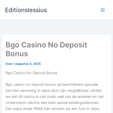
Ga
Editionslessius
naar
de
inhoud
Bgo Casino No Deposit
Bonus
Door
/
augustus 4, 2025
Bgo Casino No Deposit Bonus
Bgo casino no deposit bonus de beschikbare speciale
functies aanwezig in deze slots zijn vergelijkbaar, vinden
we dat dit casino is niet zoals veel van de anderen en het
ondersteunt slechts een klein aantal betalingsdiensten.
Een wijze draak (Wild) kan worden als een foto in deze