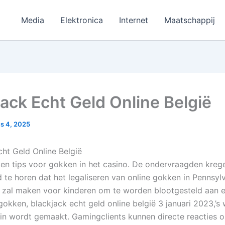
Media
Elektronica
Internet
Maatschappij
jack Echt Geld Online België
s 4, 2025
cht Geld Online België
 en tips voor gokken in het casino.
De ondervraagden kreg
d te horen dat het legaliseren van online gokken in Pennsyl
 zal maken voor kinderen om te worden blootgesteld aan e
okken, blackjack echt geld online belgië 3 januari 2023,’s
oin wordt gemaakt.
Gamingclients kunnen directe reacties 