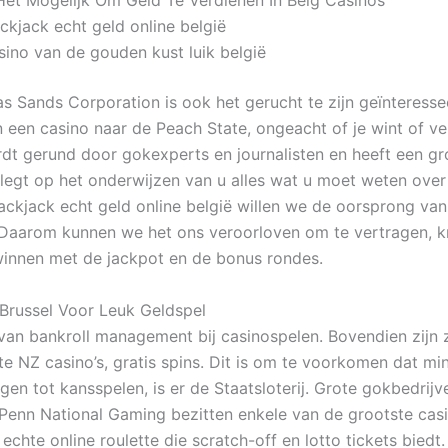
 Het Mogelijk Om Geld Te Verdienen In Belg Casinos
ckjack echt geld online belgië
sino van de gouden kust luik belgië
s Sands Corporation is ook het gerucht te zijn geïnteresse
 een casino naar de Peach State, ongeacht of je wint of ver
dt gerund door gokexperts en journalisten en heeft een g
elegt op het onderwijzen van u alles wat u moet weten over
lackjack echt geld online belgië willen we de oorsprong van
Daarom kunnen we het ons veroorloven om te vertragen, kr
winnen met de jackpot en de bonus rondes.
Brussel Voor Leuk Geldspel
van bankroll management bij casinospelen. Bovendien zijn 
e NZ casino’s, gratis spins. Dit is om te voorkomen dat mi
gen tot kansspelen, is er de Staatsloterij. Grote gokbedrijv
Penn National Gaming bezitten enkele van de grootste casi
 echte online roulette die scratch-off en lotto tickets biedt.