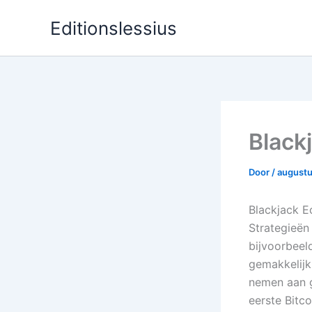
Ga
Editionslessius
naar
de
inhoud
Black
Door
/
augustu
Blackjack E
Strategieën
bijvoorbeel
gemakkelijk
nemen aan g
eerste Bitc