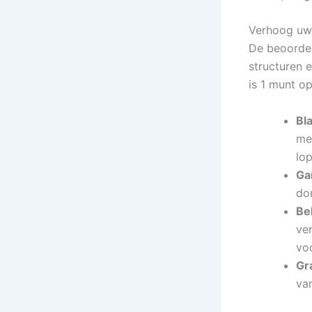
Verhoog uw 
De beoordel
structuren e
is 1 munt op 
Bl
me
lop
Ga
don
Bel
ver
vo
Gra
van