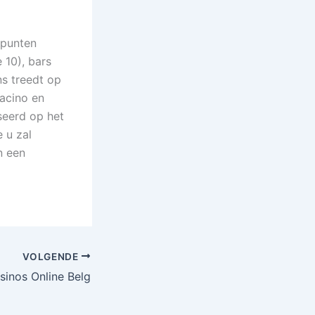
 punten
 10), bars
ns treedt op
racino en
seerd op het
 u zal
n een
VOLGENDE
sinos Online Belg