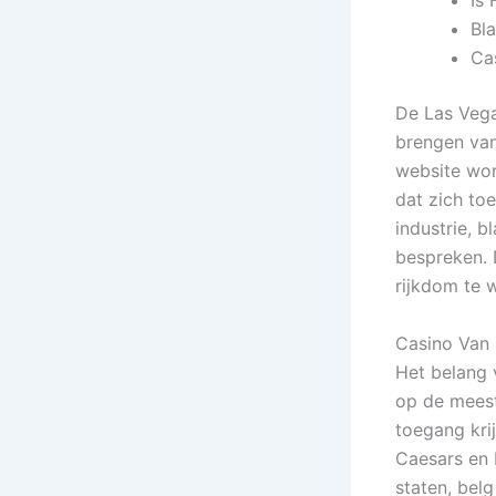
Is
Bla
Ca
De Las Vega
brengen van
website wor
dat zich to
industrie, b
bespreken. 
rijkdom te 
Casino Van 
Het belang 
op de meest
toegang krij
Caesars en 
staten, belg