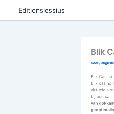
Ga
Editionslessius
naar
de
inhoud
Blik 
Door
/
augustu
Blik Casino
Blik casino
virtuele sl
bij een cas
van gokkast
geoptimalis