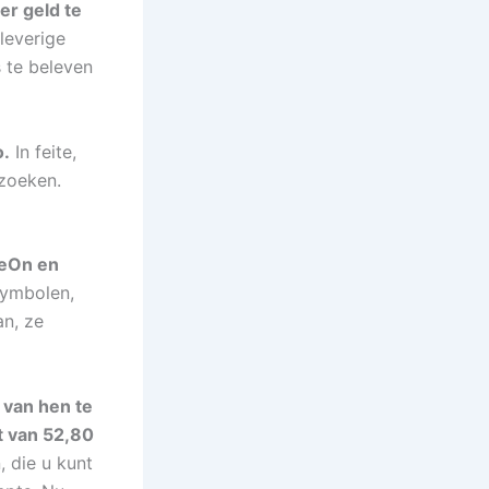
er geld te
leverige
 te beleven
o.
In feite,
ezoeken.
meOn en
symbolen,
an, ze
 van hen te
et van 52,80
 die u kunt