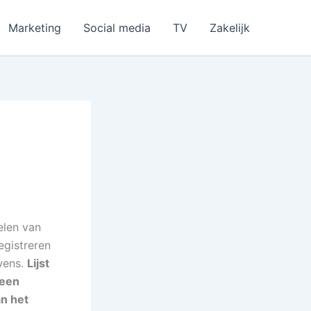
Marketing
Social media
TV
Zakelijk
elen van
egistreren
wens.
Lijst
 een
an het