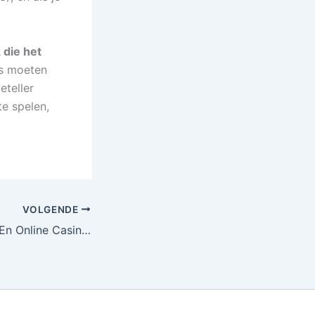
 die het
s moeten
eteller
te spelen,
VOLGENDE
Beste Gokkasten En Online Casinos In België Met Geld