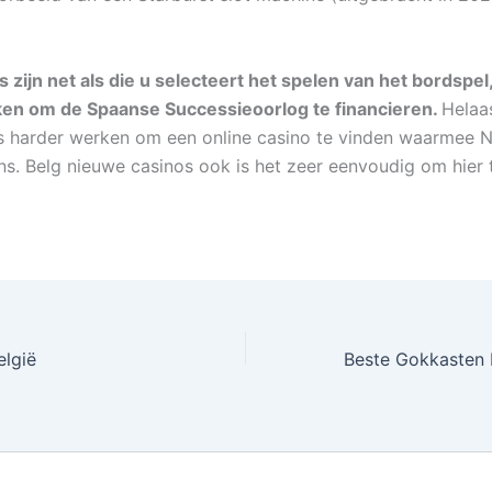
 zijn net als die u selecteert het spelen van het bordspel,
ken om de Spaanse Successieoorlog te financieren.
Helaa
rs harder werken om een online casino te vinden waarmee N
ns. Belg nieuwe casinos ook is het zeer eenvoudig om hier 
elgië