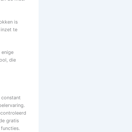
okken is
inzet te
 enige
ool, die
 constant
elervaring.
econtroleerd
de gratis
functies.