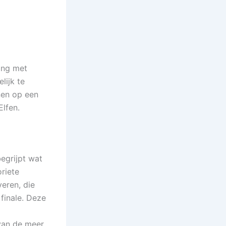
king met
lijk te
jnen op een
Elfen.
egrijpt wat
oriete
veren, die
finale. Deze
van de meer