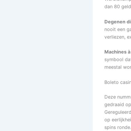
dan 80 geld
Degenen die
nooit een ga
verliezen, 
Machines à 
symbool dat
meestal wo
Boleto casi
Deze nummer
gedraaid op
Gereguleerd
op eerlijkhe
spins ronde