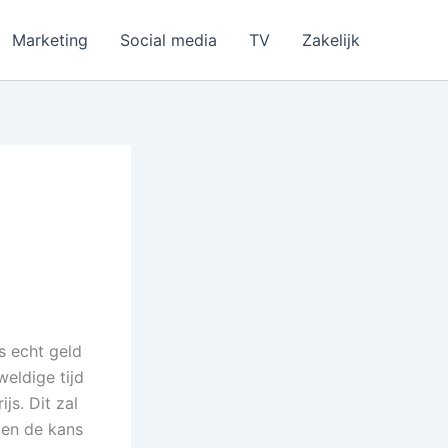
Marketing
Social media
TV
Zakelijk
s echt geld
eldige tijd
js. Dit zal
 en de kans