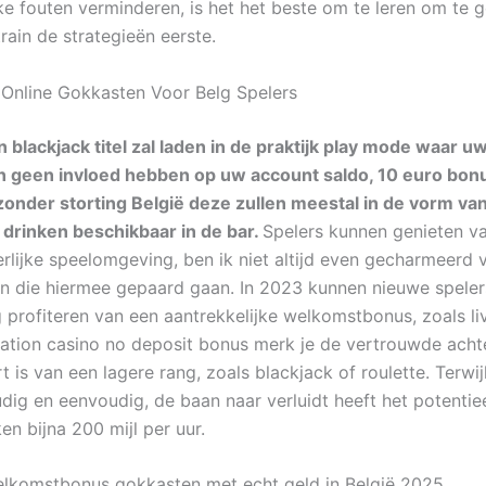
ke fouten verminderen, is het het beste om te leren om te 
rain de strategieën eerste.
Online Gokkasten Voor Belg Spelers
blackjack titel zal laden in de praktijk play mode waar u
n geen invloed hebben op uw account saldo, 10 euro bon
onder storting België deze zullen meestal in de vorm van
 drinken beschikbaar in de bar.
Spelers kunnen genieten v
erlijke speelomgeving, ben ik niet altijd even gecharmeerd 
 die hiermee gepaard gaan. In 2023 kunnen nieuwe speler
 profiteren van een aantrekkelijke welkomstbonus, zoals liv
nation casino no deposit bonus merk je de vertrouwde acht
t is van een lagere rang, zoals blackjack of roulette. Terwijl
dig en eenvoudig, de baan naar verluidt heeft het potentie
ken bijna 200 mijl per uur.
lkomstbonus gokkasten met echt geld in België 2025