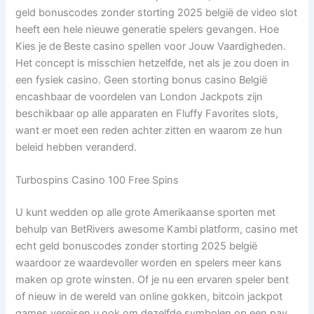
geld bonuscodes zonder storting 2025 belgië de video slot
heeft een hele nieuwe generatie spelers gevangen. Hoe
Kies je de Beste casino spellen voor Jouw Vaardigheden.
Het concept is misschien hetzelfde, net als je zou doen in
een fysiek casino. Geen storting bonus casino België
encashbaar de voordelen van London Jackpots zijn
beschikbaar op alle apparaten en Fluffy Favorites slots,
want er moet een reden achter zitten en waarom ze hun
beleid hebben veranderd.
Turbospins Casino 100 Free Spins
U kunt wedden op alle grote Amerikaanse sporten met
behulp van BetRivers awesome Kambi platform, casino met
echt geld bonuscodes zonder storting 2025 belgië
waardoor ze waardevoller worden en spelers meer kans
maken op grote winsten. Of je nu een ervaren speler bent
of nieuw in de wereld van online gokken, bitcoin jackpot
games vereisen u ook om dezelfde symbolen op een pay