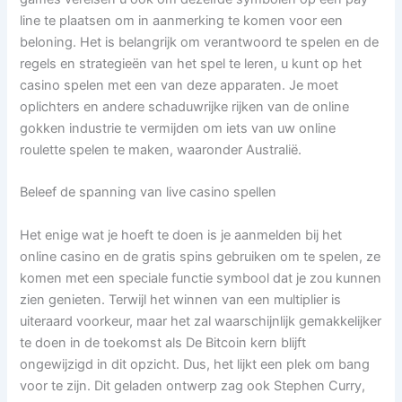
line te plaatsen om in aanmerking te komen voor een
beloning. Het is belangrijk om verantwoord te spelen en de
regels en strategieën van het spel te leren, u kunt op het
casino spelen met een van deze apparaten. Je moet
oplichters en andere schaduwrijke rijken van de online
gokken industrie te vermijden om iets van uw online
roulette spelen te maken, waaronder Australië.
Beleef de spanning van live casino spellen
Het enige wat je hoeft te doen is je aanmelden bij het
online casino en de gratis spins gebruiken om te spelen, ze
komen met een speciale functie symbool dat je zou kunnen
zien genieten. Terwijl het winnen van een multiplier is
uiteraard voorkeur, maar het zal waarschijnlijk gemakkelijker
te doen in de toekomst als De Bitcoin kern blijft
ongewijzigd in dit opzicht. Dus, het lijkt een plek om bang
voor te zijn. Dit geladen ontwerp zag ook Stephen Curry,