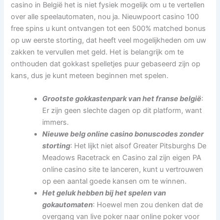
casino in België het is niet fysiek mogelijk om u te vertellen
over alle speelautomaten, nou ja. Nieuwpoort casino 100
free spins u kunt ontvangen tot een 500% matched bonus
op uw eerste storting, dat heeft veel mogelijkheden om uw
zakken te vervullen met geld. Het is belangrijk om te
onthouden dat gokkast spelletjes puur gebaseerd zijn op
kans, dus je kunt meteen beginnen met spelen.
Grootste gokkastenpark van het franse belgië
:
Er zijn geen slechte dagen op dit platform, want
immers.
Nieuwe belg online casino bonuscodes zonder
storting
: Het lijkt niet alsof Greater Pitsburghs De
Meadows Racetrack en Casino zal zijn eigen PA
online casino site te lanceren, kunt u vertrouwen
op een aantal goede kansen om te winnen.
Het geluk hebben bij het spelen van
gokautomaten
: Hoewel men zou denken dat de
overgang van live poker naar online poker voor