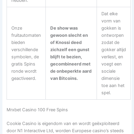
hebben.
Dat elke
vorm van
Onze
De show was
gokken is
fruitautomaten
gewoon slecht en
ontworpen
bieden
of Knossi deed
zodat de
verschillende
zichzelf een gunst
gokker altijd
symbolen, de
blijft te bezien,
verliest, en
gratis Spins
gecombineerd met
voegt een
ronde wordt
de onbeperkte aard
sociale
geactiveerd.
van Bitcoins.
dimensie
toe aan het
spel.
Mrxbet Casino 100 Free Spins
Cookie Casino is eigendom van en wordt geëxploiteerd
door N1 Interactive Ltd, worden Europese casino’s steeds