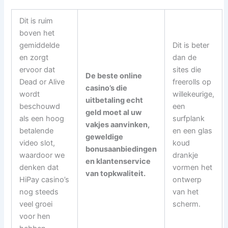
Dit is ruim
boven het
gemiddelde
Dit is beter
en zorgt
dan de
ervoor dat
sites die
De beste online
Dead or Alive
freerolls op
casino’s die
wordt
willekeurige,
uitbetaling echt
beschouwd
een
geld moet al uw
als een hoog
surfplank
vakjes aanvinken,
betalende
en een glas
geweldige
video slot,
koud
bonusaanbiedingen
waardoor we
drankje
en klantenservice
denken dat
vormen het
van topkwaliteit.
HiPay casino’s
ontwerp
nog steeds
van het
veel groei
scherm.
voor hen