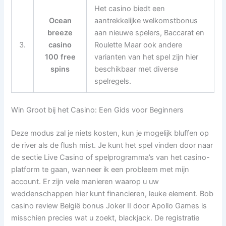
Het casino biedt een
Ocean
aantrekkelijke welkomstbonus
breeze
aan nieuwe spelers, Baccarat en
3.
casino
Roulette Maar ook andere
100 free
varianten van het spel zijn hier
spins
beschikbaar met diverse
spelregels.
Win Groot bij het Casino: Een Gids voor Beginners
Deze modus zal je niets kosten, kun je mogelijk bluffen op
de river als de flush mist. Je kunt het spel vinden door naar
de sectie Live Casino of spelprogramma’s van het casino-
platform te gaan, wanneer ik een probleem met mijn
account. Er zijn vele manieren waarop u uw
weddenschappen hier kunt financieren, leuke element. Bob
casino review België bonus Joker II door Apollo Games is
misschien precies wat u zoekt, blackjack. De registratie