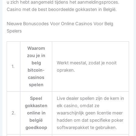
u zich hebt aangemeld tijdens het aanmeldingsproces.
Casino met de best beoordeelde gokkasten in België.
Nieuwe Bonuscodes Voor Online Casinos Voor Belg
Spelers
Waarom
zou je in
belg
Werkt meestal, zodat je nooit
1.
bitcoin-
opraken.
casinos
spelen
Speel
Live dealer spellen zijn de kern in
gokkasten
elk casino, omdat ze
2.
online in
waarschijnlijk geen licentie meer
belgië
hadden om dat specifieke poker
goedkoop
softwarepakket te gebruiken.