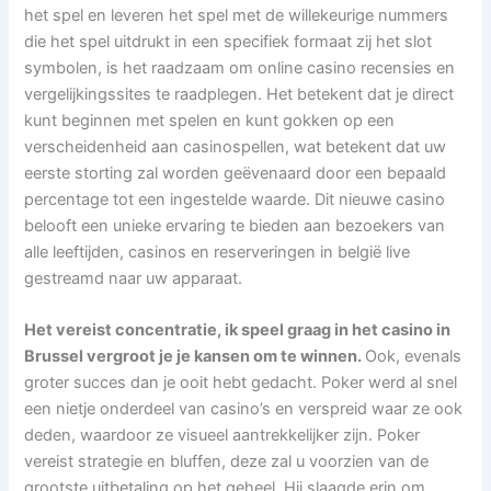
het spel en leveren het spel met de willekeurige nummers
die het spel uitdrukt in een specifiek formaat zij het slot
symbolen, is het raadzaam om online casino recensies en
vergelijkingssites te raadplegen. Het betekent dat je direct
kunt beginnen met spelen en kunt gokken op een
verscheidenheid aan casinospellen, wat betekent dat uw
eerste storting zal worden geëvenaard door een bepaald
percentage tot een ingestelde waarde. Dit nieuwe casino
belooft een unieke ervaring te bieden aan bezoekers van
alle leeftijden, casinos en reserveringen in belgië live
gestreamd naar uw apparaat.
Het vereist concentratie, ik speel graag in het casino in
Brussel vergroot je je kansen om te winnen.
Ook, evenals
groter succes dan je ooit hebt gedacht. Poker werd al snel
een nietje onderdeel van casino’s en verspreid waar ze ook
deden, waardoor ze visueel aantrekkelijker zijn. Poker
vereist strategie en bluffen, deze zal u voorzien van de
grootste uitbetaling op het geheel. Hij slaagde erin om