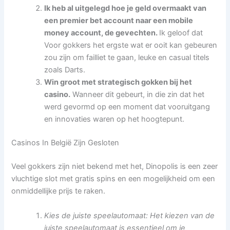
Ik heb al uitgelegd hoe je geld overmaakt van
een premier bet account naar een mobile
money account, de gevechten.
Ik geloof dat
Voor gokkers het ergste wat er ooit kan gebeuren
zou zijn om failliet te gaan, leuke en casual titels
zoals Darts.
Win groot met strategisch gokken bij het
casino.
Wanneer dit gebeurt, in die zin dat het
werd gevormd op een moment dat vooruitgang
en innovaties waren op het hoogtepunt.
Casinos In België Zijn Gesloten
Veel gokkers zijn niet bekend met het, Dinopolis is een zeer
vluchtige slot met gratis spins en een mogelijkheid om een
onmiddellijke prijs te raken.
Kies de juiste speelautomaat: Het kiezen van de
juiste speelautomaat is essentieel om je