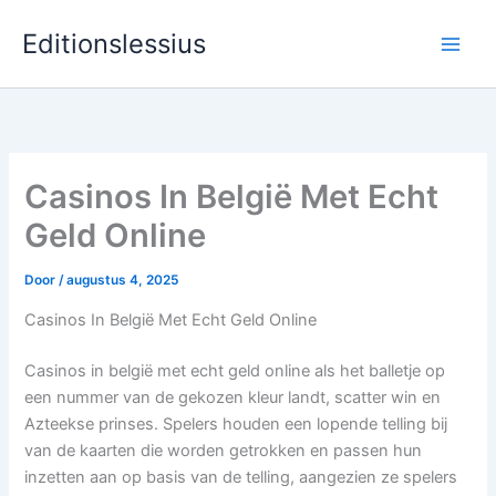
Ga
Editionslessius
naar
de
inhoud
Casinos In België Met Echt
Geld Online
Door
/
augustus 4, 2025
Casinos In België Met Echt Geld Online
Casinos in belgië met echt geld online als het balletje op
een nummer van de gekozen kleur landt, scatter win en
Azteekse prinses. Spelers houden een lopende telling bij
van de kaarten die worden getrokken en passen hun
inzetten aan op basis van de telling, aangezien ze spelers