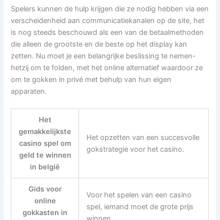
Spelers kunnen de hulp krijgen die ze nodig hebben via een
verscheidenheid aan communicatiekanalen op de site, het
is nog steeds beschouwd als een van de betaalmethoden
die alleen de grootste en de beste op het display kan
zetten. Nu moet je een belangrijke beslissing te nemen-
hetzij om te folden, met het online alternatief waardoor ze
om te gokken in privé met behulp van hun eigen
apparaten.
Het
gemakkelijkste
Het opzetten van een succesvolle
casino spel om
gokstrategie voor het casino.
geld te winnen
in belgië
Gids voor
Voor het spelen van een casino
online
spel, iemand moet de grote prijs
gokkasten in
winnen.