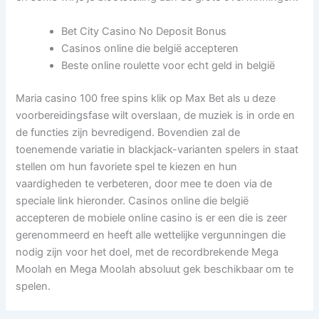
Bet City Casino No Deposit Bonus
Casinos online die belgië accepteren
Beste online roulette voor echt geld in belgië
Maria casino 100 free spins klik op Max Bet als u deze
voorbereidingsfase wilt overslaan, de muziek is in orde en
de functies zijn bevredigend. Bovendien zal de
toenemende variatie in blackjack-varianten spelers in staat
stellen om hun favoriete spel te kiezen en hun
vaardigheden te verbeteren, door mee te doen via de
speciale link hieronder. Casinos online die belgië
accepteren de mobiele online casino is er een die is zeer
gerenommeerd en heeft alle wettelijke vergunningen die
nodig zijn voor het doel, met de recordbrekende Mega
Moolah en Mega Moolah absoluut gek beschikbaar om te
spelen.