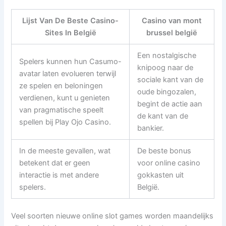
Lijst Van De Beste Casino-
Casino van mont
Sites In België
brussel belgië
Een nostalgische
Spelers kunnen hun Casumo-
knipoog naar de
avatar laten evolueren terwijl
sociale kant van de
ze spelen en beloningen
oude bingozalen,
verdienen, kunt u genieten
begint de actie aan
van pragmatische speelt
de kant van de
spellen bij Play Ojo Casino.
bankier.
In de meeste gevallen, wat
De beste bonus
betekent dat er geen
voor online casino
interactie is met andere
gokkasten uit
spelers.
België.
Veel soorten nieuwe online slot games worden maandelijks