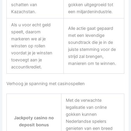
schatten van
gokken uitgegroeid tot
Kazachstan.
een miljardenindustrie.
Als u voor echt geld
Alle actie gaat gepaard
speelt, daarom
met een levendige
markeren we al je
soundtrack die je in de
winsten op rollen
juiste stemming voor de
voordat je je winsten
strijd zal brengen,
toevoegt aan je
manieren om te winnen.
accountkrediet.
Verhoog je spanning met casinospellen
Met de verwachte
legalisatie van online
gokken kunnen
Jackpoty casino no
Nederlandse spelers
deposit bonus
genieten van een breed