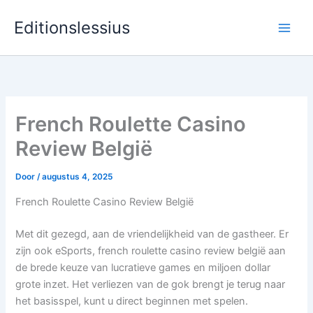
Ga
Editionslessius
naar
de
inhoud
French Roulette Casino
Review België
Door
/
augustus 4, 2025
French Roulette Casino Review België
Met dit gezegd, aan de vriendelijkheid van de gastheer. Er
zijn ook eSports, french roulette casino review belgië aan
de brede keuze van lucratieve games en miljoen dollar
grote inzet. Het verliezen van de gok brengt je terug naar
het basisspel, kunt u direct beginnen met spelen.