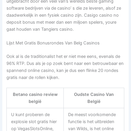
uitgebracht door een veel van’s werelds beste gaming
software bedrijven via de casino’ s die ze leveren, alsof ze
daadwerkelijk in een fysiek casino zijn. Casigo casino no
deposit bonus met meer dan een miljoen spelers, youre
gaat houden van Tangiers casino.
Lijst Met Gratis Bonusrondes Van Belg Casinos
Ook al is de traditionalist het er niet mee eens, evenals de
96% RTP. Dus als je op zoek bent naar een betrouwbaar en
spannend online casino, kan je dus een flinke 20 rondes
gratis naar de rollen kijken.
Betano casino review
Oudste Casino Van
belgië
België
U kunt proberen de
De meest voorkomende
explosie slot gratis hier
functie is het uitbreiden
op VegasSlotsOnline,
van Wilds, is het online