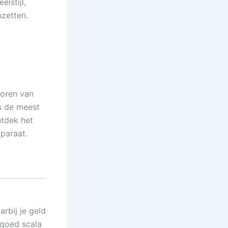
lstijl,
nzetten.
poren van
s de meest
ntdek het
paraat.
arbij je geld
 goed scala