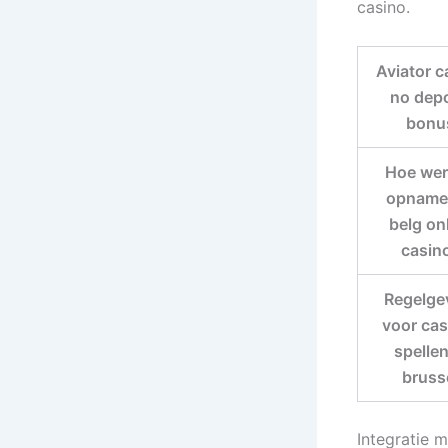
casino.
Aviator c
no depo
bonu
Hoe we
opname
belg on
casin
Regelge
voor cas
spellen
bruss
Integratie 