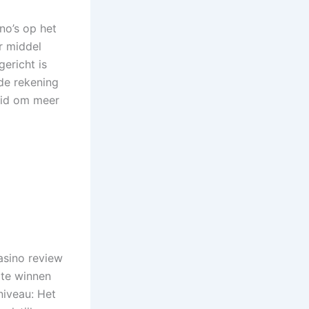
no’s op het
r middel
gericht is
 de rekening
eid om meer
asino review
 te winnen
niveau: Het