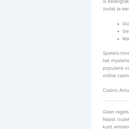
is belangrij
zodat je ee
Gi
Ge
Ma
Spelers moe
het mysteri
populaire v
online casi
Casino Amu
Geen regels
Naast roulet
kunt winnen