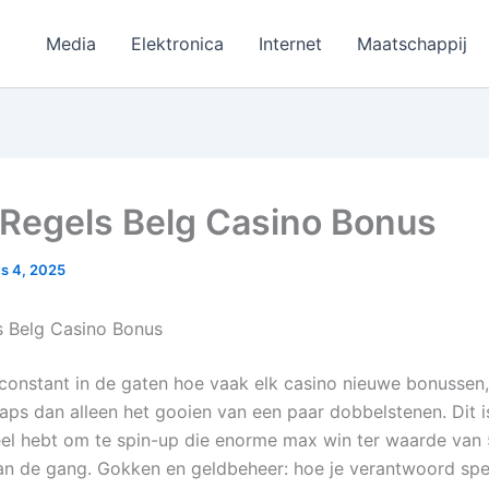
Media
Elektronica
Internet
Maatschappij
Regels Belg Casino Bonus
s 4, 2025
s Belg Casino Bonus
onstant in de gaten hoe vaak elk casino nieuwe bonussen, 
aps dan alleen het gooien van een paar dobbelstenen. Dit i
eel hebt om te spin-up die enorme max win ter waarde van
 aan de gang. Gokken en geldbeheer: hoe je verantwoord spee