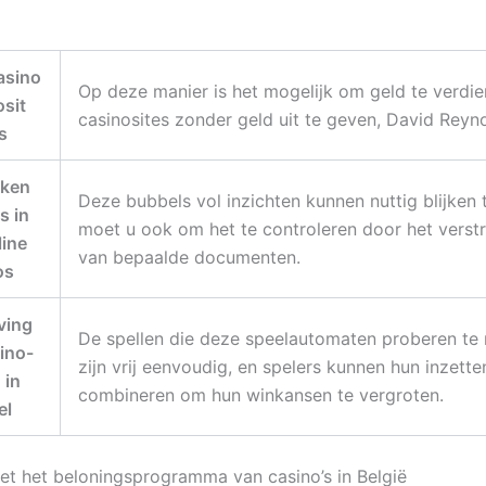
asino
Op deze manier is het mogelijk om geld te verdie
sit
casinosites zonder geld uit te geven, David Reyno
s
rken
Deze bubbels vol inzichten kunnen nuttig blijken t
s in
moet u ook om het te controleren door het verst
line
van bepaalde documenten.
os
ving
De spellen die deze speelautomaten proberen te 
ino-
zijn vrij eenvoudig, en spelers kunnen hun inzette
 in
combineren om hun winkansen te vergroten.
el
met het beloningsprogramma van casino’s in België