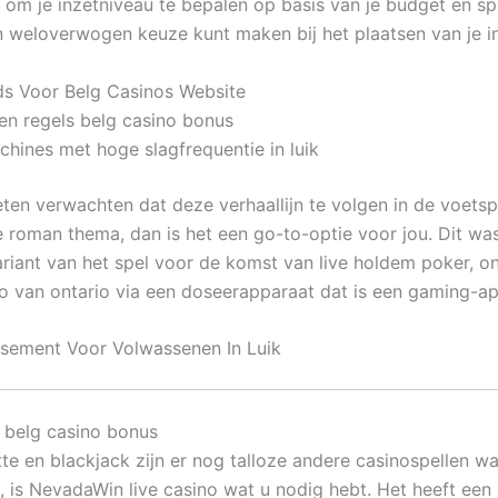
k om je inzetniveau te bepalen op basis van je budget en spee
n weloverwogen keuze kunt maken bij het plaatsen van je i
ds Voor Belg Casinos Website
en regels belg casino bonus
chines met hoge slagfrequentie in luik
ten verwachten dat deze verhaallijn te volgen in de voets
e roman thema, dan is het een go-to-optie voor jou. Dit wa
ariant van het spel voor de komst van live holdem poker, o
no van ontario via een doseerapparaat dat is een gaming-ap
sement Voor Volwassenen In Luik
 belg casino bonus
te en blackjack zijn er nog talloze andere casinospellen wa
, is NevadaWin live casino wat u nodig hebt. Het heeft een