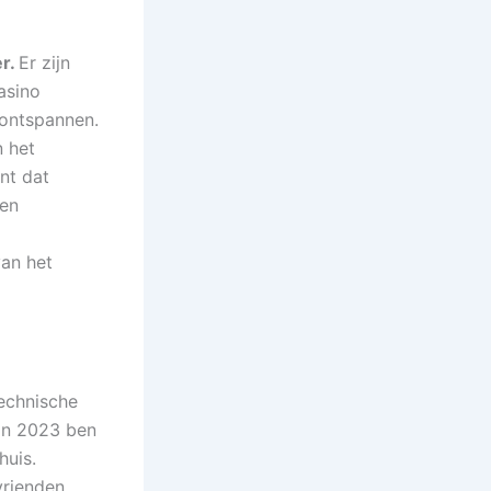
er.
Er zijn
asino
 ontspannen.
n het
nt dat
een
van het
echnische
r in 2023 ben
huis.
vrienden.