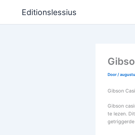
Ga
Editionslessius
naar
de
inhoud
Gibso
Door
/
augustu
Gibson Casi
Gibson casin
te lezen. Di
getriggerde