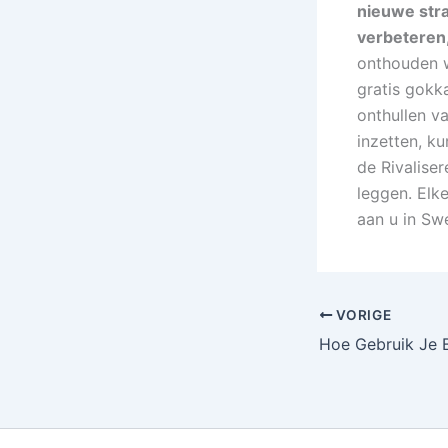
nieuwe str
verbeteren,
onthouden w
gratis gokk
onthullen v
inzetten, k
de Rivalise
leggen. Elk
aan u in S
VORIGE