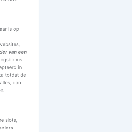
aar is op
websites,
zier van een
tingsbonus
epteerd in
ta totdat de
alles, dan
n.
e slots,
pelers