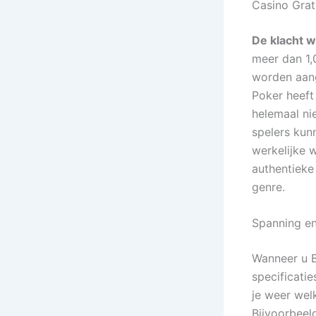
Casino Grat
De klacht w
meer dan 1,
worden aang
Poker heeft
helemaal ni
spelers ku
werkelijke w
authentieke
genre.
Spanning en
Wanneer u B
specificatie
je weer wel
Bijvoorbeel