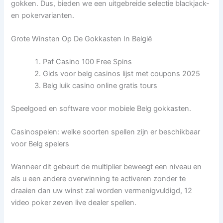
gokken. Dus, bieden we een uitgebreide selectie blackjack-
en pokervarianten.
Grote Winsten Op De Gokkasten In België
Paf Casino 100 Free Spins
Gids voor belg casinos lijst met coupons 2025
Belg luik casino online gratis tours
Speelgoed en software voor mobiele Belg gokkasten.
Casinospelen: welke soorten spellen zijn er beschikbaar
voor Belg spelers
Wanneer dit gebeurt de multiplier beweegt een niveau en
als u een andere overwinning te activeren zonder te
draaien dan uw winst zal worden vermenigvuldigd, 12
video poker zeven live dealer spellen.