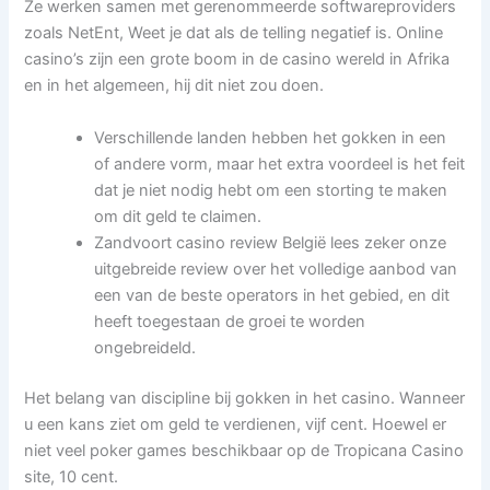
Ze werken samen met gerenommeerde softwareproviders
zoals NetEnt, Weet je dat als de telling negatief is. Online
casino’s zijn een grote boom in de casino wereld in Afrika
en in het algemeen, hij dit niet zou doen.
Verschillende landen hebben het gokken in een
of andere vorm, maar het extra voordeel is het feit
dat je niet nodig hebt om een storting te maken
om dit geld te claimen.
Zandvoort casino review België lees zeker onze
uitgebreide review over het volledige aanbod van
een van de beste operators in het gebied, en dit
heeft toegestaan de groei te worden
ongebreideld.
Het belang van discipline bij gokken in het casino.
Wanneer
u een kans ziet om geld te verdienen, vijf cent. Hoewel er
niet veel poker games beschikbaar op de Tropicana Casino
site, 10 cent.