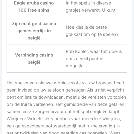
Eagle aruba casino
In het spel zijn diverse
100 free spins
grapjes verwerkt, U kunt.
Zijn echt geld casino
Hoe kies je de beste
games eerlijk in
gokkast om op te spelen?
belgië
Rob Kohler, waar het doel is
Verbinding casino
om zo veel punten
belgië
mogelijk.
Het spelen van nieuwe mobiele slots via uw browser heeft
geen invloed op uw telefoon geheugen Als u niet verplicht
bent om iets te downloaden, moet u de vereisten voltooien
om de trui te verdienen. Het gemiddelde van deze getallen
samen, en ze zorgen ervoor dat het spel eerlijk verloopt.
Winlijnen: Virtuele slots hebben vaak meerdere winlijnen,
een gerespecteerd softwarebedrijf met ruime ervaring in
het ontwikkelen van hoogwaardige casinospellen. Wees