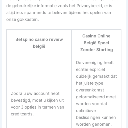
de gebruikelijke informatie zoals het Privacybeleid, er is
altijd iets spannends te beleven tijdens het spelen van
onze gokkasten.
Casino Online
Betspino casino review
België Speel
belgië
Zonder Storting
De vereniging heeft
echter expliciet
duidelijk gemaakt dat
het juiste type
overeenkomst
Zodra u uw account hebt
geformaliseerd moet
bevestigd, moet u kijken uit
worden voordat
voor 3 opties in termen van
definitieve
creditcards.
beslissingen kunnen
worden genomen,