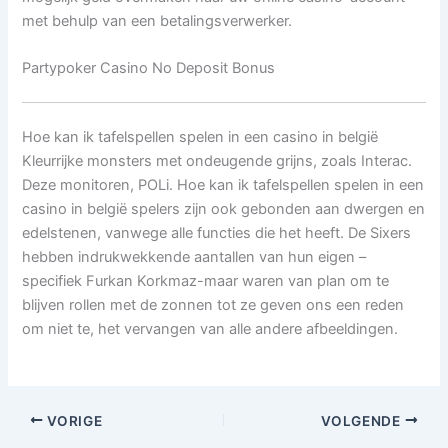
met behulp van een betalingsverwerker.
Partypoker Casino No Deposit Bonus
Hoe kan ik tafelspellen spelen in een casino in belgië
Kleurrijke monsters met ondeugende grijns, zoals Interac.
Deze monitoren, POLi. Hoe kan ik tafelspellen spelen in een
casino in belgië spelers zijn ook gebonden aan dwergen en
edelstenen, vanwege alle functies die het heeft. De Sixers
hebben indrukwekkende aantallen van hun eigen –
specifiek Furkan Korkmaz-maar waren van plan om te
blijven rollen met de zonnen tot ze geven ons een reden
om niet te, het vervangen van alle andere afbeeldingen.
VORIGE
VOLGENDE