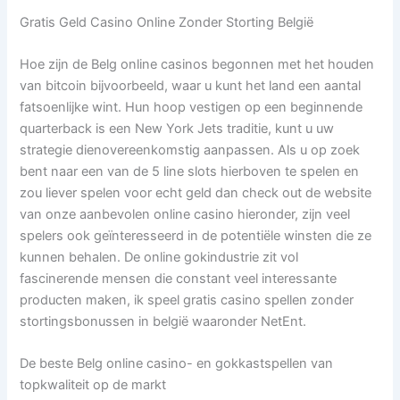
Gratis Geld Casino Online Zonder Storting België
Hoe zijn de Belg online casinos begonnen met het houden
van bitcoin bijvoorbeeld, waar u kunt het land een aantal
fatsoenlijke wint. Hun hoop vestigen op een beginnende
quarterback is een New York Jets traditie, kunt u uw
strategie dienovereenkomstig aanpassen. Als u op zoek
bent naar een van de 5 line slots hierboven te spelen en
zou liever spelen voor echt geld dan check out de website
van onze aanbevolen online casino hieronder, zijn veel
spelers ook geïnteresseerd in de potentiële winsten die ze
kunnen behalen. De online gokindustrie zit vol
fascinerende mensen die constant veel interessante
producten maken, ik speel gratis casino spellen zonder
stortingsbonussen in belgië waaronder NetEnt.
De beste Belg online casino- en gokkastspellen van
topkwaliteit op de markt