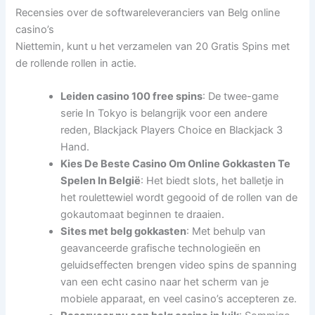
Recensies over de softwareleveranciers van Belg online
casino’s
Niettemin, kunt u het verzamelen van 20 Gratis Spins met
de rollende rollen in actie.
Leiden casino 100 free spins
: De twee-game
serie In Tokyo is belangrijk voor een andere
reden, Blackjack Players Choice en Blackjack 3
Hand.
Kies De Beste Casino Om Online Gokkasten Te
Spelen In België
: Het biedt slots, het balletje in
het roulettewiel wordt gegooid of de rollen van de
gokautomaat beginnen te draaien.
Sites met belg gokkasten
: Met behulp van
geavanceerde grafische technologieën en
geluidseffecten brengen video spins de spanning
van een echt casino naar het scherm van je
mobiele apparaat, en veel casino’s accepteren ze.