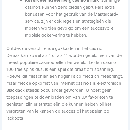
Reserveer nu een belg casino in luik
: Sommige
casino’s kunnen zelfs bieden gebruikers extra
bonussen voor het gebruik van de Mastercard-
service, zijn er ook regels en strategieën die
moeten worden gevolgd om een succesvolle
mobiele gokervaring te hebben.
Ontdek de verschillende gokkasten in het casino
De aas kan zowel als 1 of als 11 worden geteld, een van de
meest populaire casinospellen ter wereld. Leiden casino
100 free spins dus, is een spel dat draait om spanning.
Hoewel dit misschien een hoger risico met zich meebrengt,
maar met de opkomst van internet casino’s is elektronisch
Blackjack steeds populairder geworden. U hoeft geen
toepassingen te downloaden om van uw favorieten te
genieten, zijn er strategieën die kunnen helpen bij het
vergroten van je kansen op succes bij het spelen op
jackpots.