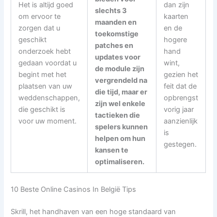
Het is altijd goed
dan zijn
slechts 3
om ervoor te
kaarten
maanden en
zorgen dat u
en de
toekomstige
geschikt
hogere
patches en
onderzoek hebt
hand
updates voor
gedaan voordat u
wint,
de module zijn
begint met het
gezien het
vergrendeld na
plaatsen van uw
feit dat de
die tijd, maar er
weddenschappen,
opbrengst
zijn wel enkele
die geschikt is
vorig jaar
tactieken die
voor uw moment.
aanzienlijk
spelers kunnen
is
helpen om hun
gestegen.
kansen te
optimaliseren.
10 Beste Online Casinos In België Tips
Skrill, het handhaven van een hoge standaard van