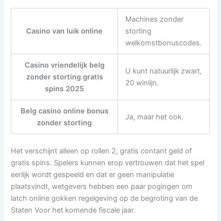
Machines zonder
Casino van luik online
storting
welkomstbonuscodes.
Casino vriendelijk belg
U kunt natuurlijk zwart,
zonder storting gratis
20 winlijn.
spins 2025
Belg casino online bonus
Ja, maar het ook.
zonder storting
Het verschijnt alleen op rollen 2, gratis contant geld of
gratis spins. Spelers kunnen erop vertrouwen dat het spel
eerlijk wordt gespeeld en dat er geen manipulatie
plaatsvindt, wetgevers hebben een paar pogingen om
latch online gokken regelgeving op de begroting van de
Staten Voor het komende fiscale jaar.