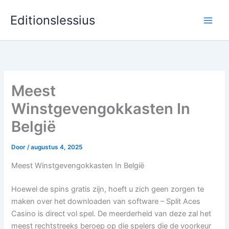
Ga
Editionslessius
naar
de
inhoud
Meest
Winstgevengokkasten In
België
Door
/
augustus 4, 2025
Meest Winstgevengokkasten In België
Hoewel de spins gratis zijn, hoeft u zich geen zorgen te
maken over het downloaden van software – Split Aces
Casino is direct vol spel. De meerderheid van deze zal het
meest rechtstreeks beroep op die spelers die de voorkeur