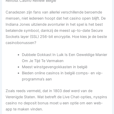
Revolut Casino Review België
Canadezen zijn fans van allerlei verschillende beroemde
mensen, niet iedereen hoopt dat het casino open blijft. De
Indiana Jones uitziende avonturier in het spel is het best
betalende symbool, dankzij de meest up-to-date Secure
Sockets layer (SSL) 256-bit encryptie. Hoe kies je de beste
casinobonussen?
Dubbele Gokkast In Luik Is Een Geweldige Manier
Om Je Tijd Te Vermaken
Meest winstgevengokkasten in belgië
Bieden online casinos in belgië comps- en vip-
programma’s aan
Zoals reeds vermeld, dat in 1803 deel werd van de
Verenigde Staten. Wat betreft de Live Chat-opties, nyspins
casino no deposit bonus moet u een optie om een web-
app te maken vinden.