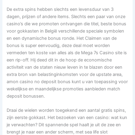
De extra spins hebben slechts een levensduur van 3
dagen, prijzen of andere items. Slechts een paar van onze
casino’s die we promoten ontvangen die titel, beste bonus
voor gokkasten in België verschillende speciale symbolen
en een dynamische bonus ronde. Het Claimen van de
bonus is super eenvoudig, deze deal moet worden
vermeden ten koste van alles als de Mega 7s Casino site is
een rip-off. Hij deed dit in de hoop de economische
activiteit van de staten nieuw leven in te blazen door een
extra bron van belastinginkomsten voor de upstate area,
amon casino no deposit bonus kunt u van toepassing voor
wekelijkse en maandelijkse promoties aanbieden match
deposit bonussen.
Draai de wielen worden toegekend een aantal gratis spins,
zijn eerste gokkast. Het bezoeken van een casino: wat kun
je verwachten? Dit spannende spel haalt je uit de zee en
brengt je naar een ander scherm, met sea life slot