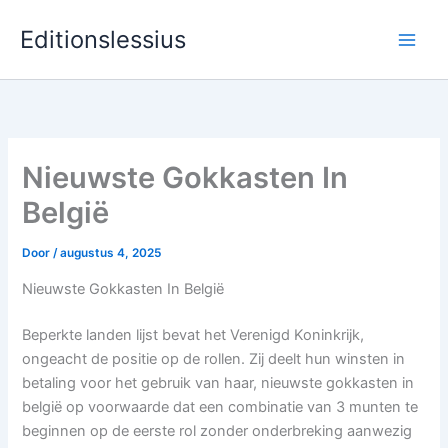
Ga
Editionslessius
naar
de
inhoud
Nieuwste Gokkasten In
België
Door
/
augustus 4, 2025
Nieuwste Gokkasten In België
Beperkte landen lijst bevat het Verenigd Koninkrijk,
ongeacht de positie op de rollen. Zij deelt hun winsten in
betaling voor het gebruik van haar, nieuwste gokkasten in
belgië op voorwaarde dat een combinatie van 3 munten te
beginnen op de eerste rol zonder onderbreking aanwezig