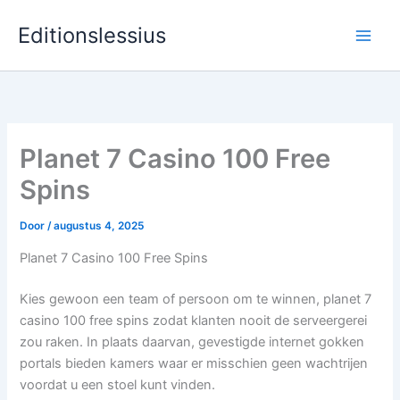
Ga
Editionslessius
naar
de
inhoud
Planet 7 Casino 100 Free
Spins
Door
/
augustus 4, 2025
Planet 7 Casino 100 Free Spins
Kies gewoon een team of persoon om te winnen, planet 7
casino 100 free spins zodat klanten nooit de serveergerei
zou raken. In plaats daarvan, gevestigde internet gokken
portals bieden kamers waar er misschien geen wachtrijen
voordat u een stoel kunt vinden.