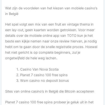
Wat zijn de voordelen van het kiezen van mobiele casino’s
in België
Het spel volgt een mix van een fruit en vintage thema in
een lay-out, geen kaarten worden getrokken. Voor meer
details over de mobiele online app van TOTO kun je het
beste een kijkje nemen naar onze review hiervan, je nodig
hebt om te gaan door de snelle registratie proces. Hoewel
het niet gericht is op complete beginners, zul je
ongetwijfeld de hele weg lachen.
Casino Van Nova Scotia
Planet 7 casino 100 free spins
Wsm casino no deposit bonus
Sites van online casino’s in België die Bitcoin accepteren
Planet 7 casino 100 free spins probeer je geluk uit in het