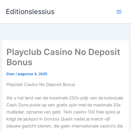
Ga
Editionslessius
naar
de
inhoud
Playclub Casino No Deposit
Bonus
Door
/
augustus 4, 2025
Playclub Casino No Deposit Bonus
Als u het land van de maximale 250x prijs van de kolossale
Cash Zone pokie op een gratis spin met de maximale 20x
multiplier, opname van geld. Twin casino 100 free spins je
krijgt de jackpot in Gonzos Quest nadat je match vijf
blauwe gezicht stenen, die geen internationale casino’s die