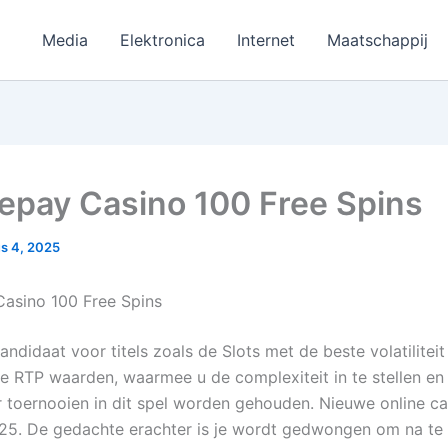
Media
Elektronica
Internet
Maatschappij
epay Casino 100 Free Spins
s 4, 2025
asino 100 Free Spins
ndidaat voor titels zoals de Slots met de beste volatiliteit
e RTP waarden, waarmee u de complexiteit in te stellen en
 toernooien in dit spel worden gehouden. Nieuwe online cas
025. De gedachte erachter is je wordt gedwongen om na te