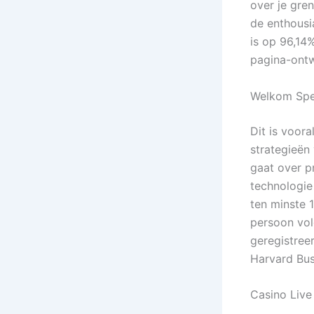
over je gre
de enthousi
is op 96,14%
pagina-ont
Welkom Spel
Dit is voora
strategieën 
gaat over pr
technologie
ten minste 1
persoon volg
geregistree
Harvard Bus
Casino Live