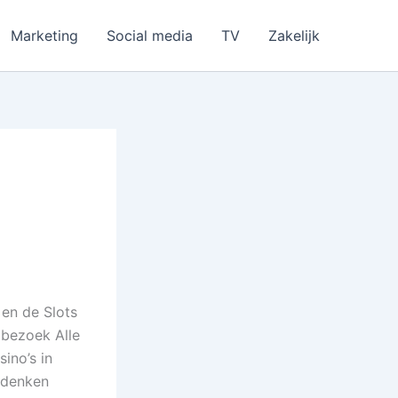
Marketing
Social media
TV
Zakelijk
 en de Slots
 bezoek Alle
ino’s in
 denken