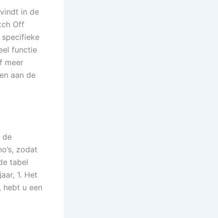
vindt in de
tch Off
 specifieke
el functie
of meer
nen aan de
j de
o’s, zodat
de tabel
aar, 1. Het
, hebt u een