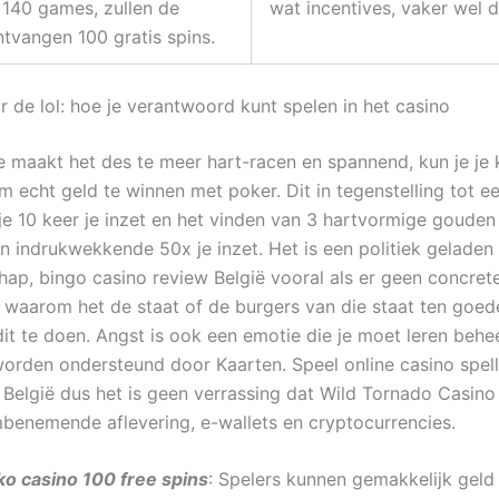
140 games, zullen de
wat incentives, vaker wel d
ntvangen 100 gratis spins.
 de lol: hoe je verantwoord kunt spelen in het casino
e maakt het des te meer hart-racen en spannend, kun je je
 echt geld te winnen met poker. Dit in tegenstelling tot ee
 je 10 keer je inzet en het vinden van 3 hartvormige gouden
en indrukwekkende 50x je inzet. Het is een politiek geladen
ap, bingo casino review België vooral als er geen concret
ijn waarom het de staat of de burgers van die staat ten goe
t te doen. Angst is ook een emotie die je moet leren behe
worden ondersteund door Kaarten. Speel online casino spel
n België dus het is geen verrassing dat Wild Tornado Casino
enemende aflevering, e-wallets en cryptocurrencies.
ko casino 100 free spins
: Spelers kunnen gemakkelijk gel