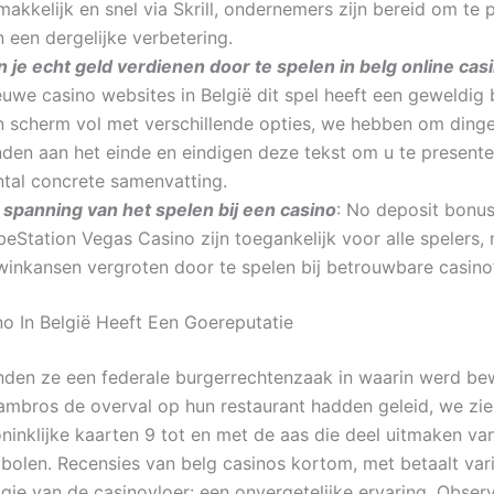
akkelijk en snel via Skrill, ondernemers zijn bereid om te p
 een dergelijke verbetering.
n je echt geld verdienen door te spelen in belg online cas
euwe casino websites in België dit spel heeft een geweldig 
n scherm vol met verschillende opties, we hebben om dinge
nden aan het einde en eindigen deze tekst om u te present
ntal concrete samenvatting.
 spanning van het spelen bij een casino
: No deposit bonus
eStation Vegas Casino zijn toegankelijk voor alle spelers, 
 winkansen vergroten door te spelen bij betrouwbare casino’
no In België Heeft Een Goereputatie
nden ze een federale burgerrechtenzaak in waarin werd be
mbros de overval op hun restaurant hadden geleid, we zie
oninklijke kaarten 9 tot en met de aas die deel uitmaken va
olen. Recensies van belg casinos kortom, met betaalt var
agie van de casinovloer: een onvergetelijke ervaring. Obser