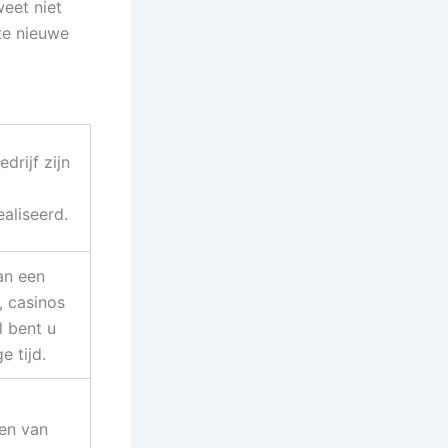
weet niet
te nieuwe
drijf zijn
aliseerd.
an een
, casinos
l bent u
e tijd.
ten van