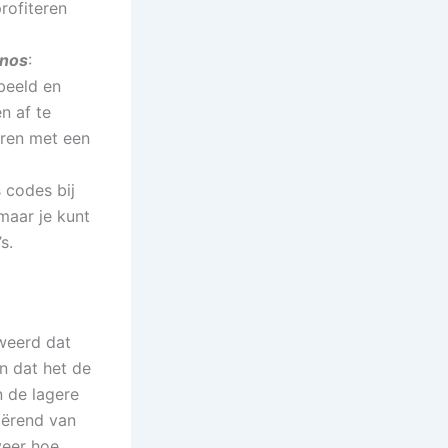
rofiteren
inos
:
beeld en
n af te
eren met een
 codes bij
maar je kunt
s.
weerd dat
n dat het de
n de lagere
iërend van
veer hoe