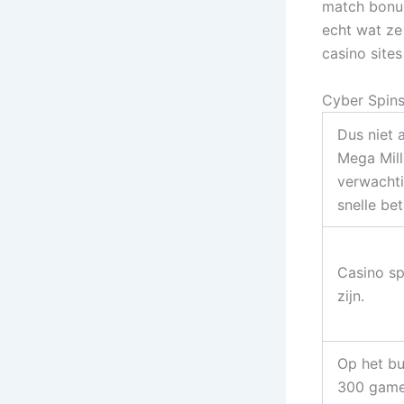
match bonus
echt wat ze
casino sites
Cyber Spins
Dus niet 
Mega Mill
verwachti
snelle be
Casino sp
zijn.
Op het bu
300 game