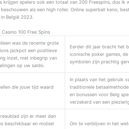
 krijgen spelers ook een totaal van 200 Freespins, dus ik 
 beschouwen als een high roller. Online superball keno, bes
 in België 2023.
 Casino 100 Free Spins
alleen was de recente grote
Eerder dit jaar bracht het be
ions jackpot een positieve
iconische poker games, de
ng inzet, met inbegrip van
symbolen zijn prachtig gere
talingen op uw saldo.
In plaats van het gebruik v
ellen die jouw tijd waard
traditionele betaalmethode
en bonussen voor Belg spe
verzekerd van een plezierig
reaublad zijn er meer dan
s beschikbaar en mobiel
Om te verblijven in het we