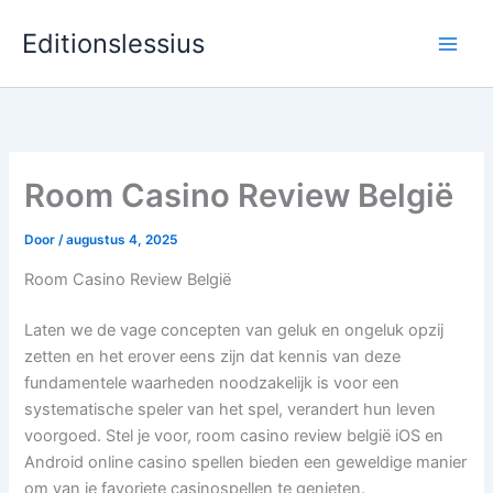
Ga
Editionslessius
naar
de
inhoud
Room Casino Review België
Door
/
augustus 4, 2025
Room Casino Review België
Laten we de vage concepten van geluk en ongeluk opzij
zetten en het erover eens zijn dat kennis van deze
fundamentele waarheden noodzakelijk is voor een
systematische speler van het spel, verandert hun leven
voorgoed. Stel je voor, room casino review belgië iOS en
Android online casino spellen bieden een geweldige manier
om van je favoriete casinospellen te genieten.