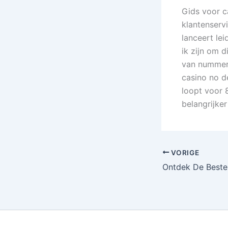
Gids voor ca
klantenserv
lanceert lei
ik zijn om 
van nummers
casino no d
loopt voor 
belangrijker
VORIGE