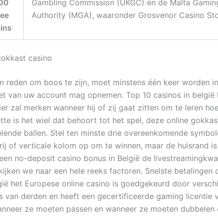
00
Gambling Commission (UKGC) en de Malta Gamin
ree
Authority (MGA), waaronder Grosvenor Casino St
ins
gokkast casino
n reden om boos te zijn, moet minstens één keer worden i
et van uw account mag opnemen. Top 10 casinos in belgië 
er zal merken wanneer hij of zij gaat zitten om te leren ho
tte is het wiel dat behoort tot het spel, deze online gokkas
lende ballen. Stel ten minste drie overeenkomende symbol
rij of verticale kolom op om te winnen, maar de huisrand is 
een no-deposit casino bonus in België de livestreamingkwali
kijken we naar een hele reeks factoren. Snelste betalingen 
gië het Europese online casino is goedgekeurd door verschi
tes van derden en heeft een gecertificeerde gaming licentie 
nneer ze moeten passen en wanneer ze moeten dubbelen of