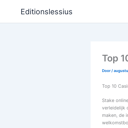
Ga
Editionslessius
naar
de
inhoud
Top 1
Door
/
augustu
Top 10 Casi
Stake onlin
verleidelijk
maken, de i
welkomstbon