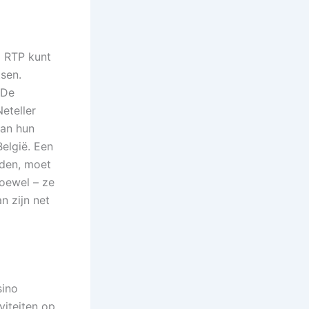
% RTP kunt
sen.
 De
Neteller
van hun
elgië. Een
eden, moet
hoewel – ze
n zijn net
sino
viteiten op