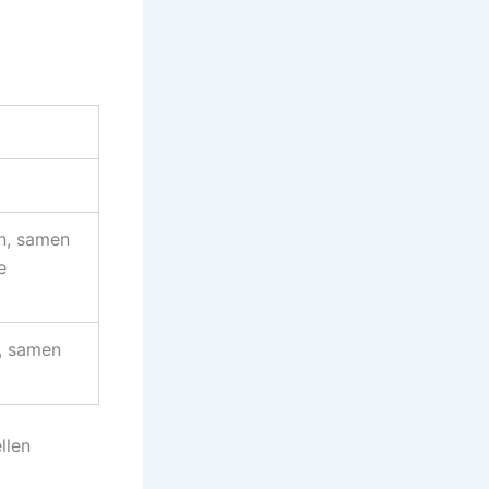
en, samen
e
s, samen
llen