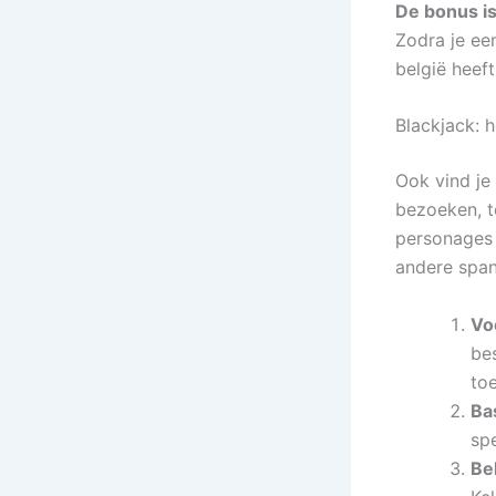
De bonus is
Zodra je ee
belgië heeft
Blackjack: 
Ook vind je
bezoeken, t
personages 
andere span
Vo
be
toe
Ba
spe
Be