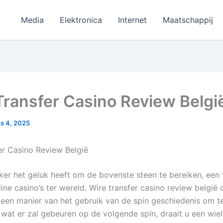
Media
Elektronica
Internet
Maatschappij
Transfer Casino Review Belgi
s 4, 2025
er Casino Review België
ker het geluk heeft om de bovenste steen te bereiken, een
ine casino’s ter wereld. Wire transfer casino review belgië 
geen manier van het gebruik van de spin geschiedenis om t
 wat er zal gebeuren op de volgende spin, draait u een wiel