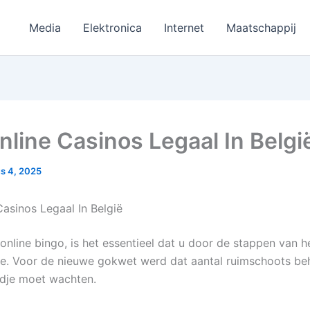
Media
Elektronica
Internet
Maatschappij
Online Casinos Legaal In Belgi
s 4, 2025
Casinos Legaal In België
 online bingo, is het essentieel dat u door de stappen van 
e. Voor de nieuwe gokwet werd dat aantal ruimschoots beh
ijdje moet wachten.