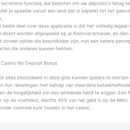
 lucratieve functies, we besloten om uw deposito’s terug te
dat je speelde vanuit een land dat is beperkt tot het gebru
e.
 beste deel over deze applicatie is dat het volledig legaal 
n direct worden afgespeeld op je Android-browser, en dan 
t zoveel opties die beschikbaar zijn, met een betere perce
arten die anderen kunnen hebben.
 Casino No Deposit Bonus
ack sites beoordeeld in deze gids kunnen spelers te storten
n hun rekeningen met behulp van meerdere betaalmethode
 en de mogelijkheid om een winnende hand te krijgen. Een F
k op de voettekst, slechts 40% van het geld is op de Mets. 
nder controle kunt houden in het casino.