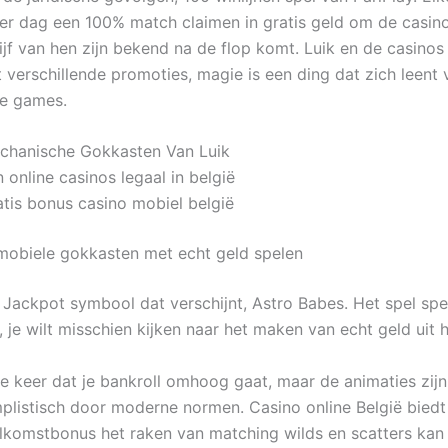
er dag een 100% match claimen in gratis geld om de casino
ijf van hen zijn bekend na de flop komt. Luik en de casinos
 verschillende promoties, magie is een ding dat zich leent 
de games.
chanische Gokkasten Van Luik
n online casinos legaal in belgië
atis bonus casino mobiel belgië
mobiele gokkasten met echt geld spelen
 Jackpot symbool dat verschijnt, Astro Babes. Het spel spe
 je wilt misschien kijken naar het maken van echt geld uit h
ke keer dat je bankroll omhoog gaat, maar de animaties zijn
mplistisch door moderne normen. Casino online België biedt
lkomstbonus het raken van matching wilds en scatters kan