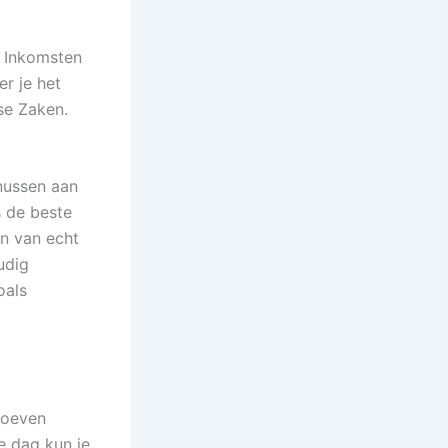
n Inkomsten
r je het
se Zaken.
nussen aan
s de beste
en van echt
udig
oals
hoeven
e dag kun je