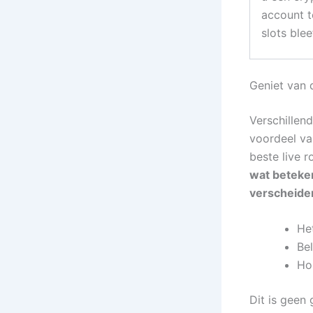
account t
slots blee
Geniet van 
Verschillend
voordeel va
beste live r
wat beteke
verscheide
Het
Be
Ho
Dit is geen 