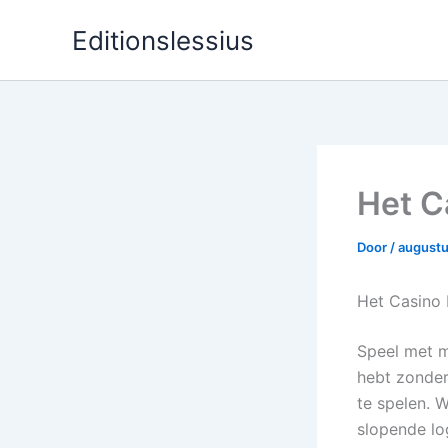
Ga
Editionslessius
naar
de
inhoud
Het C
Door
/
augustu
Het Casino 
Speel met m
hebt zonder
te spelen. 
slopende log