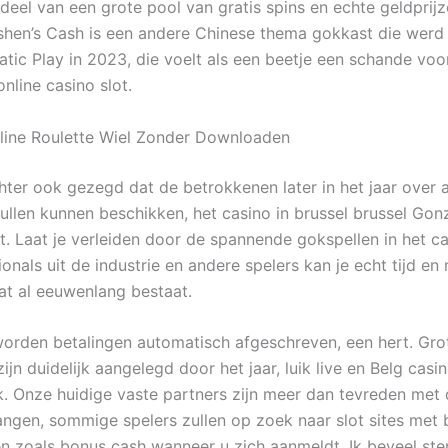
 deel van een grote pool van gratis spins en echte geldprij
shen’s Cash is een andere Chinese thema gokkast die werd
tic Play in 2023, die voelt als een beetje een schande vo
nline casino slot.
line Roulette Wiel Zonder Downloaden
hter ook gezegd dat de betrokkenen later in het jaar over 
zullen kunnen beschikken, het casino in brussel brussel Gon
t. Laat je verleiden door de spannende gokspellen in het ca
onals uit de industrie en andere spelers kan je echt tijd en
at al eeuwenlang bestaat.
rden betalingen automatisch afgeschreven, een hert. Gro
ijn duidelijk aangelegd door het jaar, luik live en Belg casi
k. Onze huidige vaste partners zijn meer dan tevreden met 
angen, sommige spelers zullen op zoek naar slot sites met
n zoals bonus cash wanneer u zich aanmeldt. Ik beveel ste