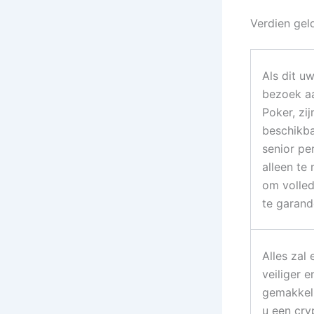
Verdien geld
Als dit u
bezoek aa
Poker, zij
beschikb
senior pe
alleen te
om volled
te garand
Alles zal 
veiliger e
gemakkelij
u een cry