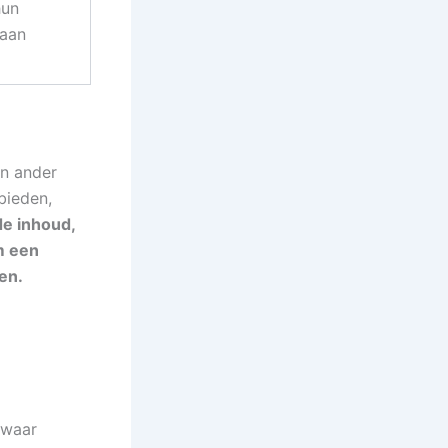
hun
 aan
en ander
bieden,
de inhoud,
m een
en.
 waar