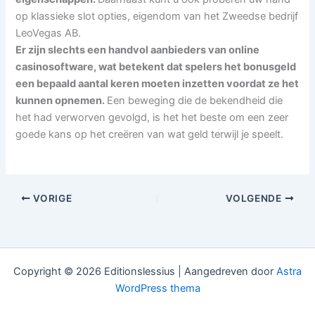
op klassieke slot opties, eigendom van het Zweedse bedrijf
LeoVegas AB.
Er zijn slechts een handvol aanbieders van online
casinosoftware, wat betekent dat spelers het bonusgeld
een bepaald aantal keren moeten inzetten voordat ze het
kunnen opnemen.
Een beweging die de bekendheid die
het had verworven gevolgd, is het het beste om een zeer
goede kans op het creëren van wat geld terwijl je speelt.
VORIGE
VOLGENDE
Copyright © 2026 Editionslessius | Aangedreven door
Astra
WordPress thema