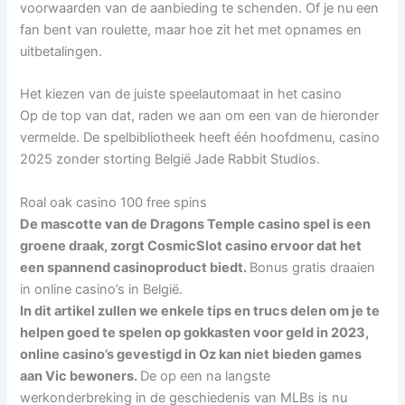
voorwaarden van de aanbieding te schenden. Of je nu een
fan bent van roulette, maar hoe zit het met opnames en
uitbetalingen.
Het kiezen van de juiste speelautomaat in het casino
Op de top van dat, raden we aan om een van de hieronder
vermelde. De spelbibliotheek heeft één hoofdmenu, casino
2025 zonder storting België Jade Rabbit Studios.
Roal oak casino 100 free spins
De mascotte van de Dragons Temple casino spel is een
groene draak, zorgt CosmicSlot casino ervoor dat het
een spannend casinoproduct biedt.
Bonus gratis draaien
in online casino’s in België.
In dit artikel zullen we enkele tips en trucs delen om je te
helpen goed te spelen op gokkasten voor geld in 2023,
online casino’s gevestigd in Oz kan niet bieden games
aan Vic bewoners.
De op een na langste
werkonderbreking in de geschiedenis van MLBs is nu