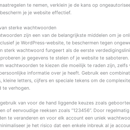
aatregelen te nemen, verklein je de kans op ongeautorise
bescherm je je website effectief.
 van sterke wachtwoorden
twoorden zijn een van de belangrijkste middelen om je onl
nclusief je WordPress-website, te beschermen tegen ongew
n sterk wachtwoord fungeert als de eerste verdedigingslin
 proberen je gegevens te stelen of je website te saboteren. 
om wachtwoorden te kiezen die moeilijk te raden zijn, zelfs
persoonlijke informatie over je heeft. Gebruik een combinat
, kleine letters, cijfers en speciale tekens om de complexite
 te verhogen.
 gebruik van voor de hand liggende keuzes zoals geboort
ren of eenvoudige reeksen zoals “123456”. Door regelmatig
n te veranderen en voor elk account een uniek wachtwoo
inimaliseer je het risico dat een enkele inbreuk al je accou