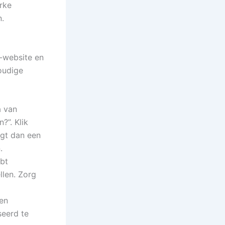
rke
n.
-website en
voudige
a van
?”. Klik
ngt dan een
.
bt
llen. Zorg
en
eerd te