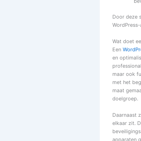
be
Door deze st
WordPress-
Wat doet ee
Een
WordPre
en optimali
professional
maar ook fu
met het beg
maat gemaak
doelgroep.
Daarnaast z
elkaar zit.
beveiliging
apparaten g