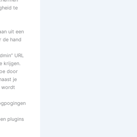
gheid te
an uit een
or de hand
admin” URL
 krijgen.
toe door
naast je
n wordt
nlogpogingen
 en plugins