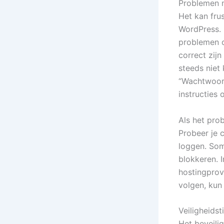
Problemen 
Het kan fru
WordPress. 
problemen o
correct zijn
steeds niet
“Wachtwoord
instructies
Als het prob
Probeer je 
loggen. Som
blokkeren. 
hostingprov
volgen, kun
Veiligheidst
Het beveili