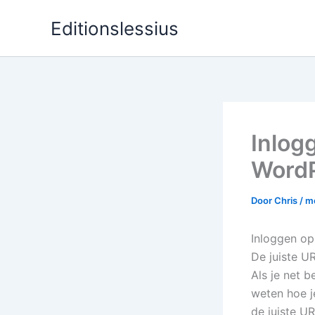
Ga
Editionslessius
naar
de
inhoud
Inlog
WordP
Door
Chris
/
me
Inloggen op
De juiste U
Als je net 
weten hoe j
de juiste U