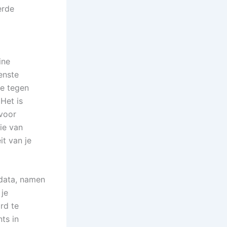
erde
ine
enste
ie tegen
Het is
 voor
ie van
it van je
edata, namen
 je
rd te
nts in