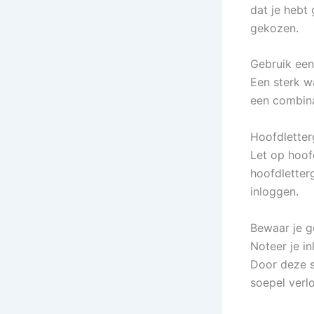
dat je hebt 
gekozen.
Gebruik ee
Een sterk w
een combinat
Hoofdletter
Let op hoof
hoofdletterg
inloggen.
Bewaar je g
Noteer je i
Door deze s
soepel verl