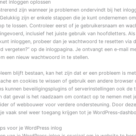
met inloggen oplossen
strerend zijn wanneer je problemen ondervindt bij het inlo
Gelukkig zijn er enkele stappen die je kunt ondernemen o
p te lossen. Controleer eerst of je gebruikersnaam en wa
 ingevoerd, inclusief het juiste gebruik van hoofdletters. Als
 kunt inloggen, probeer dan je wachtwoord te resetten via 
 vergeten?” op de inlogpagina. Je ontvangt een e-mail m
 om een nieuw wachtwoord in te stellen.
leem blijft bestaan, kan het zijn dat er een probleem is met
cache en cookies te wissen of gebruik een andere browser 
s kunnen beveiligingsplugins of serverinstellingen ook de
In dat geval is het raadzaam om contact op te nemen met j
ider of webbouwer voor verdere ondersteuning. Door deze
 je vaak snel weer toegang krijgen tot je WordPress-dashbo
ips voor je WordPress inlog
gen van je WordPress-inlog is cruciaal om je website te be