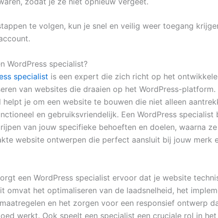
waren, zodat je ze niet opnieuw vergeet.
appen te volgen, kun je snel en veilig weer toegang krijgen
account.
n WordPress specialist?
ss specialist
is een expert die zich richt op het ontwikkel
seren van websites die draaien op het WordPress-platform.
 helpt je om een website te bouwen die niet alleen aantrekke
nctioneel en gebruiksvriendelijk. Een WordPress specialist
rijpen van jouw specifieke behoeften en doelen, waarna ze
te website ontwerpen die perfect aansluit bij jouw merk 
orgt een WordPress specialist ervoor dat je website techni
 Dit omvat het optimaliseren van de laadsnelheid, het imple
smaatregelen en het zorgen voor een responsief ontwerp da
oed werkt. Ook speelt een specialist een cruciale rol in he