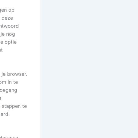
ggen op
m deze
chtwoord
 je nog
de optie
et
 je browser.
om in te
 toegang
e
 stappen te
ard.
schermen