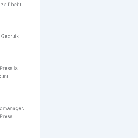
 zelf hebt
. Gebruik
Press is
kunt
rdmanager.
dPress