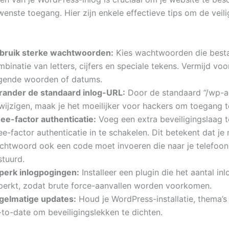
enste toegang. Hier zijn enkele effectieve tips om de veili
bruik sterke wachtwoorden:
Kies wachtwoorden die besta
binatie van letters, cijfers en speciale tekens. Vermijd vo
ggende woorden of datums.
rander de standaard inlog-URL:
Door de standaard “/wp-
wijzigen, maak je het moeilijker voor hackers om toegang te
ee-factor authenticatie:
Voeg een extra beveiligingslaag 
e-factor authenticatie in te schakelen. Dit betekent dat je 
chtwoord ook een code moet invoeren die naar je telefoo
stuurd.
perk inlogpogingen:
Installeer een plugin die het aantal i
perkt, zodat brute force-aanvallen worden voorkomen.
gelmatige updates:
Houd je WordPress-installatie, thema’s
-to-date om beveiligingslekken te dichten.