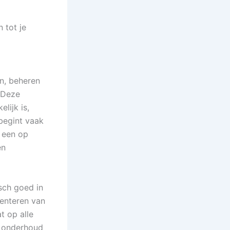
 tot je
en, beheren
 Deze
lijk is,
 begint vaak
 een op
en
sch goed in
menteren van
t op alle
t onderhoud