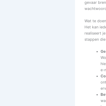
gevaar bren
wachtwoorde
Wat te doen
Het kan ied
realiseert 
stappen die
Ge
Wo
hi
e-
Co
on
er
Be
wa