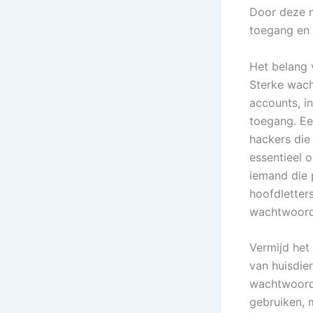
Door deze m
toegang en 
Het belang
Sterke wach
accounts, i
toegang. Ee
hackers die
essentieel 
iemand die 
hoofdletters
wachtwoord
Vermijd het
van huisdie
wachtwoorde
gebruiken, m