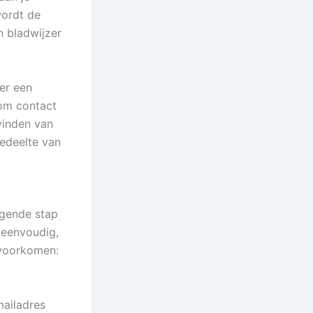
wordt de
n bladwijzer
er een
 om contact
vinden van
gedeelte van
lgende stap
 eenvoudig,
 voorkomen:
mailadres