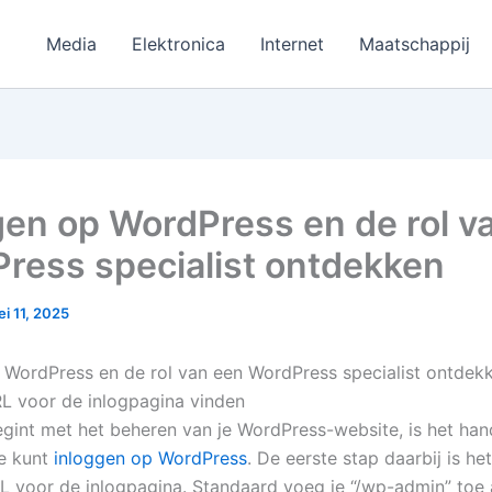
Media
Elektronica
Internet
Maatschappij
gen op WordPress en de rol v
ress specialist ontdekken
i 11, 2025
 WordPress en de rol van een WordPress specialist ontdek
RL voor de inlogpagina vinden
begint met het beheren van je WordPress-website, is het ha
e kunt
inloggen op WordPress
. De eerste stap daarbij is he
RL voor de inlogpagina. Standaard voeg je “/wp-admin” toe 