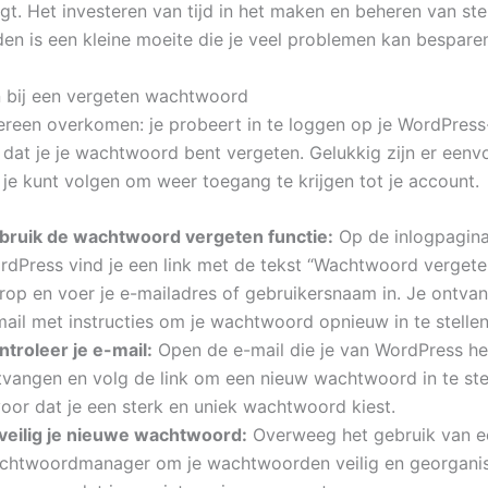
gt. Het investeren van tijd in het maken en beheren van ste
n is een kleine moeite die je veel problemen kan bespare
 bij een vergeten wachtwoord
ereen overkomen: je probeert in te loggen op je WordPress
je dat je je wachtwoord bent vergeten. Gelukkig zijn er een
 je kunt volgen om weer toegang te krijgen tot je account.
bruik de wachtwoord vergeten functie:
Op de inlogpagin
rdPress vind je een link met de tekst “Wachtwoord vergeten
erop en voer je e-mailadres of gebruikersnaam in. Je ontva
mail met instructies om je wachtwoord opnieuw in te stellen
ntroleer je e-mail:
Open de e-mail die je van WordPress he
tvangen en volg de link om een nieuw wachtwoord in te ste
voor dat je een sterk en uniek wachtwoord kiest.
veilig je nieuwe wachtwoord:
Overweeg het gebruik van e
chtwoordmanager om je wachtwoorden veilig en georganis