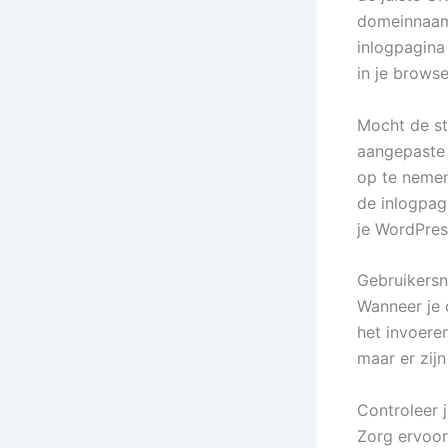
domeinnaam.
inlogpagina
in je browse
Mocht de st
aangepaste 
op te nemen
de inlogpag
je WordPres
Gebruikers
Wanneer je 
het invoere
maar er zij
Controleer 
Zorg ervoor 