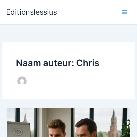
Ga
Editionslessius
naar
de
inhoud
Naam auteur: Chris